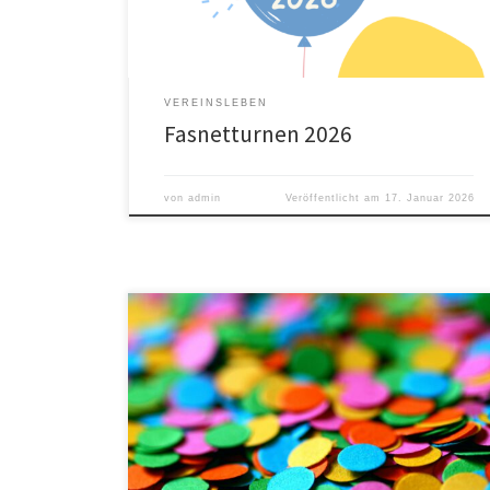
umgezogen in der Halle. Darauf könnt ihr euch freuen
Die […]
VEREINSLEBEN
Fasnetturnen 2026
von
admin
Veröffentlicht am
17. Januar 2026
Es wird wieder bunt! Am Mittwoch, den 26. Februar
lädt der TLV alle kleinen und großen Narren in die
Sporthalle an der Grundschule Simonswald zum
Fasnetturnen ein. Anschließend gibt es wie immer
einen gemütlichen Umtrunk neben der Turnhalle.
Wann geht’s los? Die Kinder aus den Turngruppen
treffen sich bereits um […]