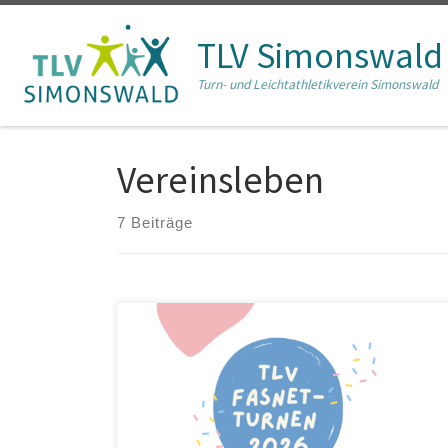
Zum Inhalt springen
TLV Simonswald
Turn- und Leichtathletikverein Simonswald
Vereinsleben
7 Beiträge
Narri Narro, s Fasnetturnen isch wieder do! Wie jedes
Jahr findet am Vorabend der Fasnet das TLV
Fasnetturnen in der Turnhalle der Grundschule statt.
Das bunte Treiben beginnt am 11. Februar um 16:30
Uhr. Die Turnkinder treffen sich bereits um 16:20