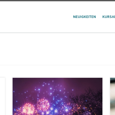
NEUIGKEITEN
KURSA
Wir starten das Jahr 2026 mit neuen Kursen: Ende 2025
startete bereits der Grundschul-Tanzkurs, der sich
hoher Nachfrage erfreut. Ergänzend freuen wir uns, ab
20. Januar Dienstags auch das Vorschul-Tanzen
anbieten zu können! Es findet ebenfalls in der