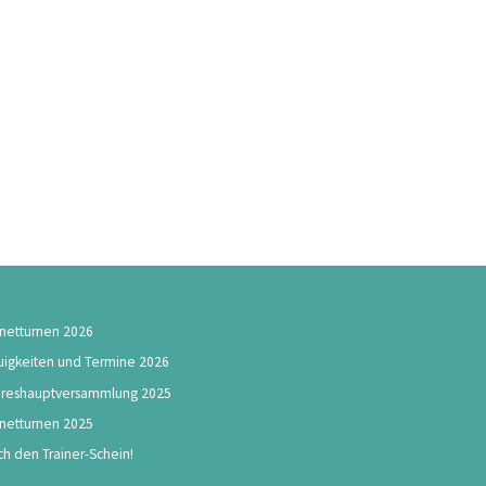
netturnen 2026
igkeiten und Termine 2026
hreshauptversammlung 2025
netturnen 2025
h den Trainer-Schein!