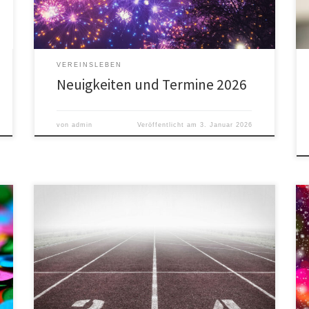
Turnhalle im Obertal statt (Oberer Herrenstein 1, beim
Kindergarten St. Elisabeth). Mehr […]
VEREINSLEBEN
Neuigkeiten und Termine 2026
von
admin
Veröffentlicht am
3. Januar 2026
Wir suchen ab September 24 wieder engagierte und
sportbegeisterte Menschen, die im Turn- und
Leichtathletikverein Simonswald Kurse für Kinder und
Erwachsene anleiten möchten. Du kannst einen
bestehenden Kurs weiterführen oder uns einen neuen
Kurs vorschlagen. Von Eltern-Kind-Turnen über Ping-
Pong bis hin zu Hockey oder einfach deiner
persönlichen Lieblingssportart ist alles […]