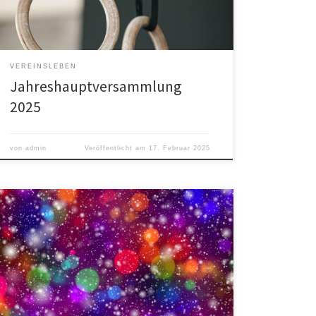
Berichte der Vorstände Bericht Vereinsjahr Bericht
Sport Bericht Finanzen und Wirtschaft […]
VEREINSLEBEN
Jahreshauptversammlung
2025
von
admin
Veröffentlicht am
17. Februar 2025
Am Mittwoch, 7. Februar heißt es ab 16:30 Uhr wieder:
Narri Narro, s Fasnetturnen isch wieder do! Die Kinder
(und Eltern) unserer Turngruppen führen vor, was sie
gelernt haben. Auch die Hohwaldgeischter werden uns
einen kleinen Besuch abstatten! Danach laden wir Sie
zu einem gemütlichen Umtrunk ein. Ihre Spende
kommt […]