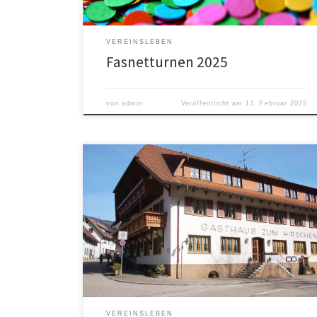
VEREINSLEBEN
Fasnetturnen 2025
von
admin
Veröffentlicht am
13. Februar 2025
Herzliche Einladung des Turn- und Leichtathletik-
Vereins Simonswald zur Jahreshauptversammlung
unseres Vereins. Wir treffen uns am Dienstag, 21.
November 2023 von 19:30 – 22:00 Uhr im Gasthaus
Hirschen (Talstr. 11, Simonswald). Protokoll der
Jahreshauptversammlung 2023 1. Begrüßung und
Bericht Vereinsjahr, Sport durch Natalie Anhorn: Das
Fortbestehen des Vereins ist hauptsächlich für […]
VEREINSLEBEN