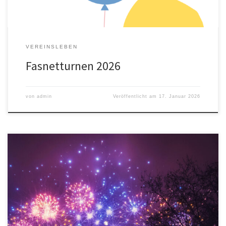
VEREINSLEBEN
Fasnetturnen 2026
von
admin
Veröffentlicht am
17. Januar 2026
Wir starten das Jahr 2026 mit neuen Kursen: Ende 2025 startete
bereits der Grundschul-Tanzkurs, der sich hoher Nachfrage erfreut.
Ergänzend freuen wir uns, ab 20. Januar Dienstags auch das
Vorschul-Tanzen anbieten zu können! Es findet ebenfalls in der
Turnhalle im Obertal statt (Oberer Herrenstein 1, beim
Kindergarten St. Elisabeth). Mehr […]