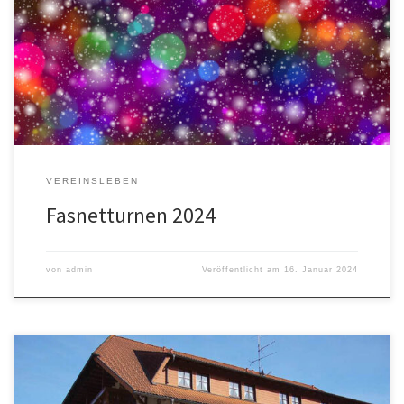
Fasnetturnen isch wieder do! Die Kinder (und Eltern) unserer
Turngruppen führen vor, was sie gelernt haben. Auch die
Hohwaldgeischter werden uns einen kleinen Besuch abstatten!
Danach laden wir Sie zu einem gemütlichen Umtrunk ein. Ihre
Spende kommt […]
VEREINSLEBEN
Fasnetturnen 2024
von
admin
Veröffentlicht am
16. Januar 2024
Herzliche Einladung des Turn- und Leichtathletik-Vereins