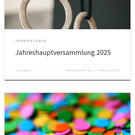
Bericht Vereinsjahr Bericht Sport Bericht Finanzen und Wirtschaft
[…]
VEREINSLEBEN
Jahreshauptversammlung 2025
von
admin
Veröffentlicht am
17. Februar 2025
Es wird wieder bunt! Am Mittwoch, den 26. Februar lädt der TLV
alle kleinen und großen Narren in die Sporthalle an der
Grundschule Simonswald zum Fasnetturnen ein. Anschließend gibt
es wie immer einen gemütlichen Umtrunk neben der Turnhalle.