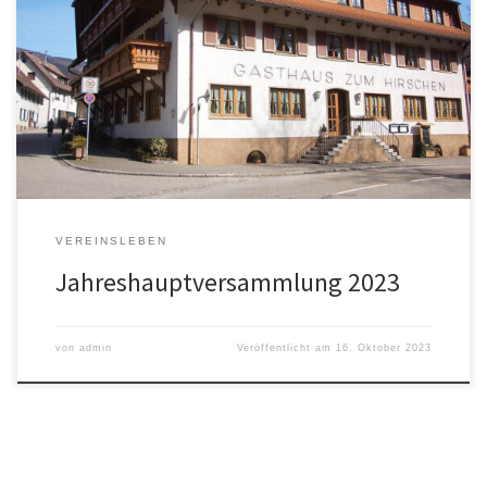
Simonswald zur Jahreshauptversammlung unseres Vereins. Wir
treffen uns am Dienstag, 21. November 2023 von 19:30 – 22:00 Uhr
im Gasthaus Hirschen (Talstr. 11, Simonswald). Protokoll der
Jahreshauptversammlung 2023 1. Begrüßung und Bericht
Vereinsjahr, Sport durch Natalie Anhorn: Das Fortbestehen des
Vereins ist hauptsächlich für […]
VEREINSLEBEN
Jahreshauptversammlung 2023
von
admin
Veröffentlicht am
16. Oktober 2023