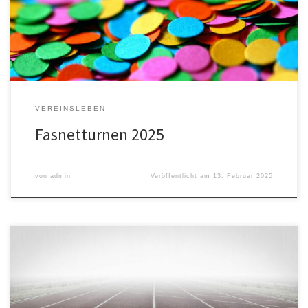
Wann geht’s los? Die Kinder aus den Turngruppen treffen sich
bereits um […]
VEREINSLEBEN
Fasnetturnen 2025
von
admin
Veröffentlicht am
13. Februar 2025
Wir suchen ab September 24 wieder engagierte und
sportbegeisterte Menschen, die im Turn- und Leichtathletikverein
Simonswald Kurse für Kinder und Erwachsene anleiten möchten.