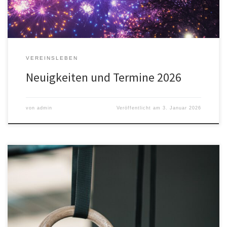
VEREINSLEBEN
Neuigkeiten und Termine 2026
von
admin
Veröffentlicht am
3. Januar 2026
Liebe aktive und passive Vereinsmitglieder, liebe Freunde,
Gönner und Interessierte. Der Turn- und Leichtathletikverein lädt
Sie herzlich zur Jahreshauptversammlung ein. Sie findet statt am
Montag, den 10. März 2025 um 19:00 Uhr im Gasthaus Hirschen in
Simonswald. Tagesordnung Begrüßung Berichte der Vorstände