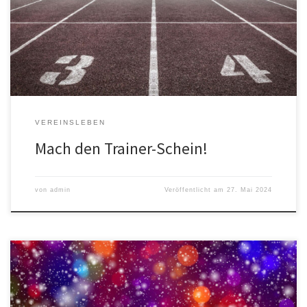
Du kannst einen bestehenden Kurs weiterführen oder uns einen
neuen Kurs vorschlagen. Von Eltern-Kind-Turnen über Ping-Pong bis
hin zu Hockey oder einfach deiner persönlichen Lieblingssportart
ist alles […]
VEREINSLEBEN
Mach den Trainer-Schein!
von
admin
Veröffentlicht am
27. Mai 2024
Am Mittwoch, 7. Februar heißt es ab 16:30 Uhr wieder: Narri Narro, s